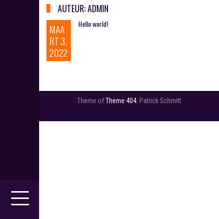
MU
AUTEUR:
ADMIN
NIC
ATI
Hello world!
MAA
E
RT 3,
EN
2022
ST
RA
TE
GIE
Theme of
Theme 404.
Patrick Schmitt